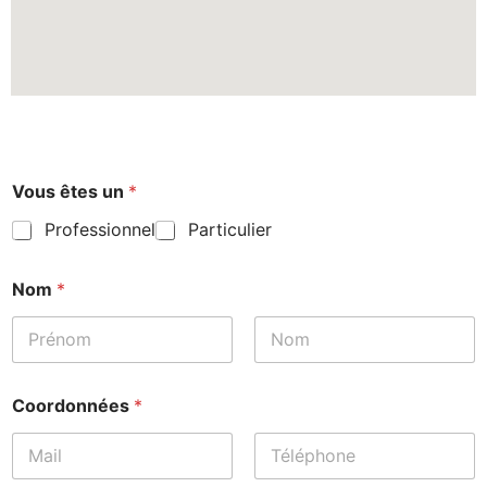
*
Vous êtes un
*
V
o
Professionnel
Particulier
t
r
e
Nom
*
V
o
u
s
Prénom
Nom
Coordonnées
*