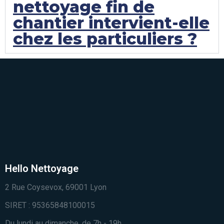
nettoyage fin de
chantier intervient-elle
chez les particuliers ?
Hello Nettoyage
2 Rue Coysevox, 69001 Lyon
SIRET : 95365848100015
Du lundi au dimanche, de 7h - 19h