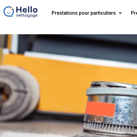
Prestations pour particuliers
Pr