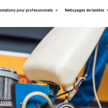
estations pour professionnels
Nettoyages de textiles