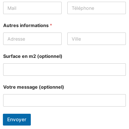
Prénom
Nom
Autres informations
*
Prénom
Nom
Surface en m2 (optionnel)
e
Votre message (optionnel)
n
S
u
r
f
a
Envoyer
c
e