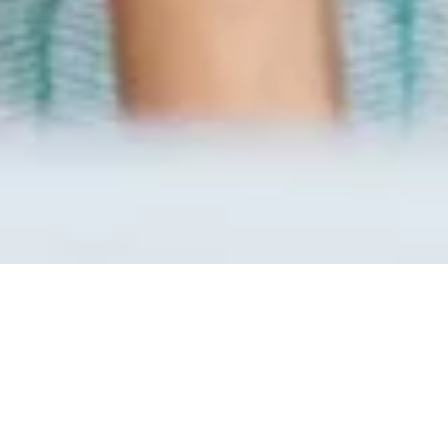
Quels sont les avantages de
confier le nettoyage après
sinistre ou catastrophe