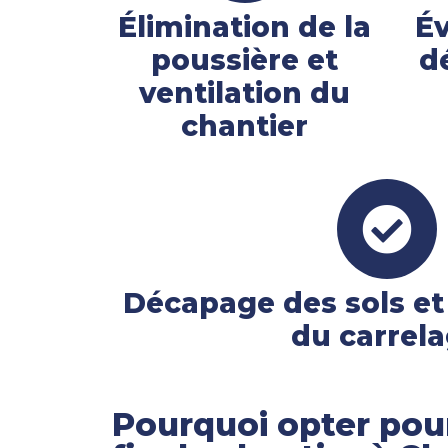
Élimination de la
Év
poussière et
d
ventilation du
chantier
Décapage des sols et
du carrel
Pourquoi opter pou