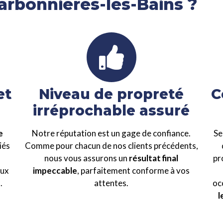
harbonnières-les-Bains ?
et
Niveau de propreté
C
irréprochable assuré
e
Notre réputation est un gage de confiance.
Se
iés
Comme pour chacun de nos clients précédents,
nous vous assurons un
résultat final
pr
eux
impeccable
, parfaitement conforme à vos
.
attentes.
oc
l