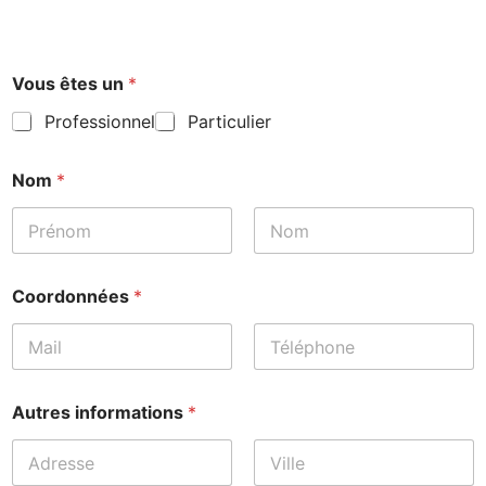
u
Vous êtes un
*
n
*
Professionnel
Particulier
*
Nom
*
Prénom
Nom
Coordonnées
*
Prénom
Nom
Autres informations
*