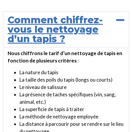
l
'
é
Comment chiffrez-
t
a
vous le nettoyage
t
d’un tapis ?
Nous chiffrons le tarif d’un nettoyage de tapis en
fonction de plusieurs critères
:
La nature du tapis
La taille des poils du tapis (longs ou courts)
Le niveau de salissure
La présence de taches spécifiques (vin, sang,
animal, etc.)
La superficie de tapis à traiter
La méthode de nettoyage employée
La distance à parcourir pour se rendre sur le lieu
du nettoyage