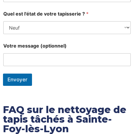
Quel est l'état de votre tapisserie ?
*
C
Votre message (optionnel)
o
o
r
d
o
n
Envoyer
n
é
e
s
l
FAQ sur le nettoyage de
'
é
tapis tâchés à Sainte-
t
Foy-lès-Lyon
a
t