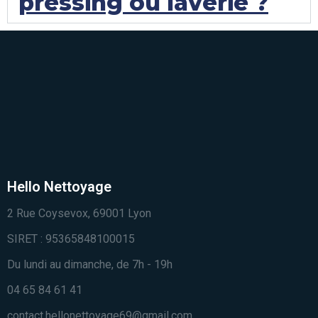
pressing ou laverie ?
Hello Nettoyage
2 Rue Coysevox, 69001 Lyon
SIRET : 95365848100015
Du lundi au dimanche, de 7h - 19h
04 65 84 61 41
contact.hellonettoyage69@gmail.com