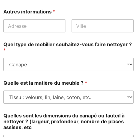
Prénom
Nom
Autres informations
*
Prénom
Nom
d
Quel type de mobilier souhaitez-vous faire nettoyer ?
e
*
*
t
y
p
e
Quelle est la matière du meuble ?
*
Quelles sont les dimensions du canapé ou fauteil à
nettoyer ? (largeur, profondeur, nombre de places
assises, etc