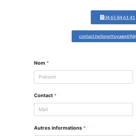
04 65 84 61 41
contact.hellonettoyage69@
Nom
*
Prénom
Contact
*
Prénom
Autres informations
*