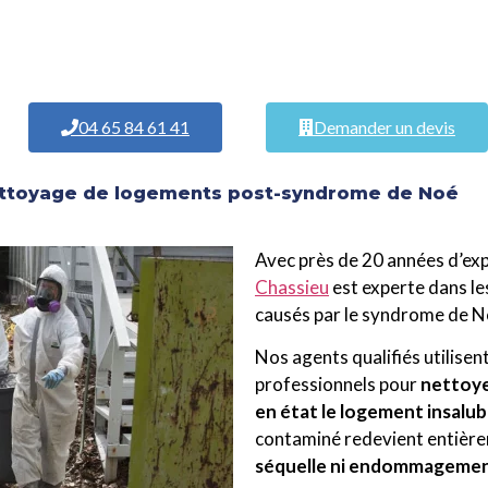
04 65 84 61 41
Demander un devis
nettoyage de logements post-syndrome de Noé
Avec près de 20 années d’ex
Chassieu
est experte dans l
causés par le syndrome de N
Nos agents qualifiés utilise
professionnels pour
nettoye
en état le logement insalu
contaminé redevient entière
séquelle ni endommageme