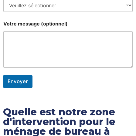
r
f
a
c
e
Votre message (optionnel)
v
o
s
Envoyer
Quelle est notre zone
d'intervention pour le
ménage de bureau à