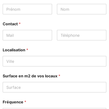
Prénom
Nom
Contact
*
Prénom
Nom
Localisation
*
l
Surface en m2 de vos locaux
*
o
c
a
u
x
S
Fréquence
*
u