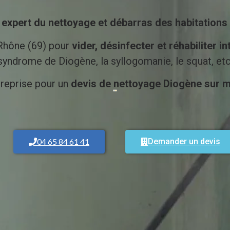
e
expert du nettoyage et débarras des habitations 
Rhône (69) pour
vider, désinfecter et réhabiliter 
syndrome de Diogène, la syllogomanie, le squat, etc
treprise pour un
devis de nettoyage Diogène sur 
04 65 84 61 41
Demander un devis