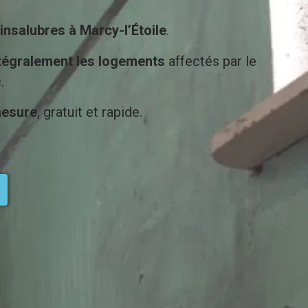
insalubres à Marcy-l’Étoile
.
intégralement les logements
affectés par le
.
mesure
, gratuit et rapide.