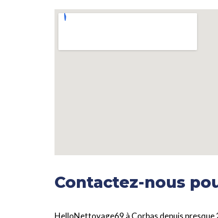
Contactez-nous pou
HelloNettoyage69 à Corbas depuis presque 