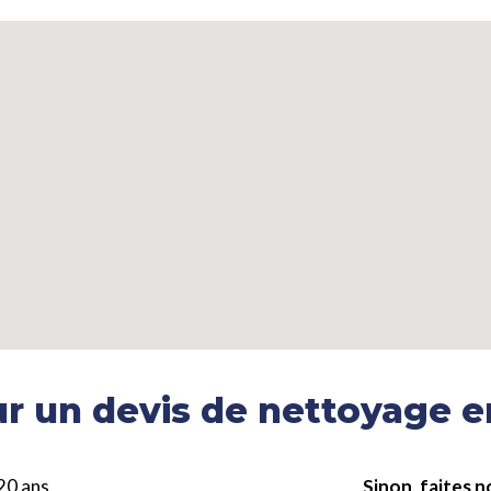
r un devis de nettoyage e
20 ans
Sinon, faites n