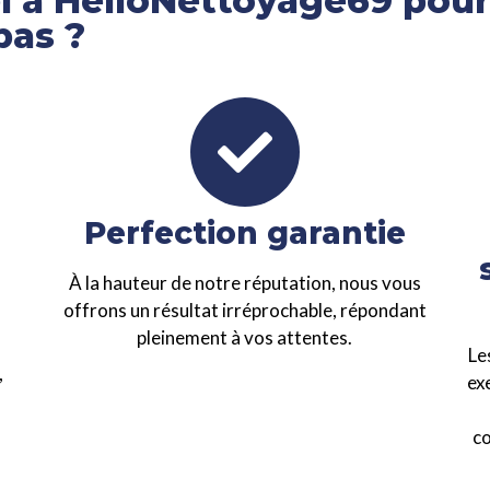
el à HelloNettoyage69 pou
bas ?
Perfection garantie
s
À la hauteur de notre réputation, nous vous
offrons un résultat irréprochable, répondant
pleinement à vos attentes.
Le
,
ex
co